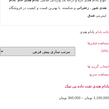
 بادام هندی تازه و درجه یک وارداتی شامل:
بادام هندی خام
،
بادام
 شور
،
زعفرانی
و شکسته با بهترین قیمت و کیفیت در فروشگاه
نتی
فندق
دام
بادام هندی
فیلترها
گزینه ها
 سریع
هندی تفت داده بی نمک
1,1
تومان
–
360,000
تومان