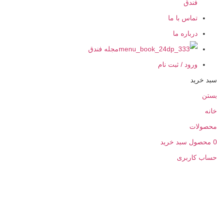
ندق
ماس با ما
رباره ما
مجله فندق
رود / ثبت نام
ید
ت
ل
سبد خرید
اربری