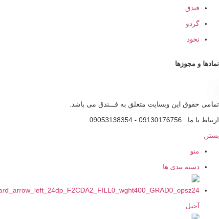
ندق
ردو
خود
و مجوزها
قوق این وبسایت متعلق به فـــندق می باشد.
0913 - 09053138354
نو
سته بندی ها
جیل