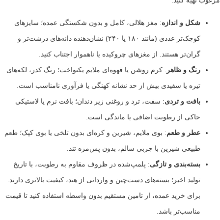
کل و اندازه
: مغز هلالی، کامل و بدون شکستگی عمده؛ سایزهای
کوچک‌تر عددی (مانند ۱۸۰ یا ۲۴۰) نشان‌دهنده دانه‌های درشت‌تر و
ران‌تر هستند. از مغزهای چروکیده یا ناهموار اجتناب کنید.
نگ و ظاهر
: کرم روشن یا قهوه‌ای ملایم یکنواخت؛ رنگ کدر، لکه‌های
یره یا سفیدی بیش از حد نشانه کهنگی یا فرآوری نامناسب است.
افت و تردی
: سفت، ترد و روغنی زیر دندان؛ بافت نرم یا لاستیکی
اکی از رطوبت اضافی یا ماندگی است.
طر و طعم
: بوی ملایم، شیرین و کره‌ای بدون تلخی یا بوی کپک؛ طعم
بیعی شیرین با چربی سالم، بدون پس‌مزه تند.
سته‌بندی و تازگی
: پلمپ‌شده در ظروف مقاوم به رطوبت، با تاریخ
ولید اخیر؛ بسته‌های دست‌چین و وارداتی از هند، کیفیت بالاتری دارند.
رای خرید عمده، از تامین مستقیم بدون واسطه استفاده کنید تا قیمت
ناسب‌تر باشد.