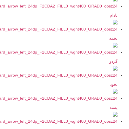
ادام
خمه
ردو
خود
سته