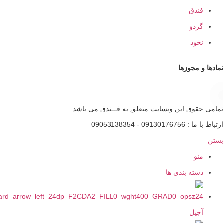
ندق
ردو
خود
و مجوزها
قوق این وبسایت متعلق به فـــندق می باشد.
0913 - 09053138354
نو
سته بندی ها
جیل