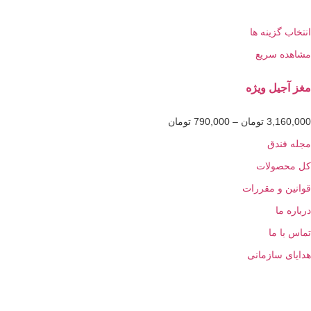
گزینه ها
 سریع
یل ویژه
3,1
تومان
–
790,000
تومان
ندق
ولات
و مقررات
ا
 ما
سازمانی