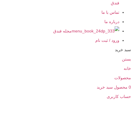
ندق
ماس با ما
رباره ما
مجله فندق
رود / ثبت نام
ید
ت
ل
سبد خرید
اربری