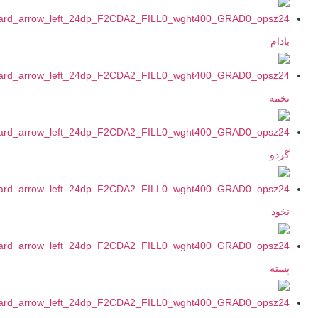
ادام
خمه
ردو
خود
سته