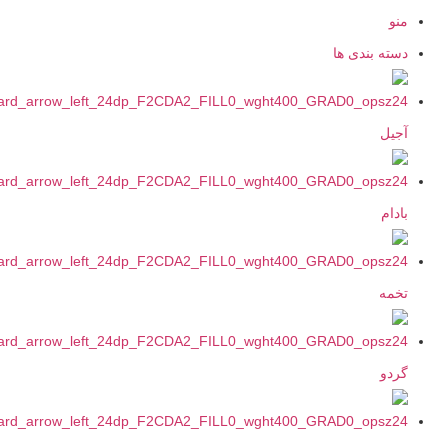
نو
سته بندی ها
جیل
ادام
خمه
ردو