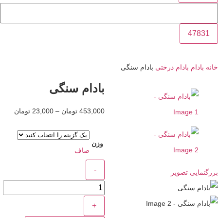
دام
بادام درختی
بادام سنگی
بادام سنگی
453,000
تومان
–
23,000
تومان
وزن
صاف
یی تصویر