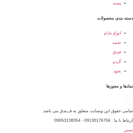
سته
ندی محصولات
نواع بادام
خمه
ندق
ردو
خود
و مجوزها
قوق این وبسایت متعلق به فـــندق می باشد.
0913 - 09053138354