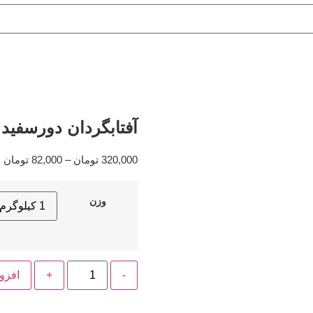
آفتابگردان دورسفید 
320,000
تومان
–
82,000
تومان
وزن
افزو