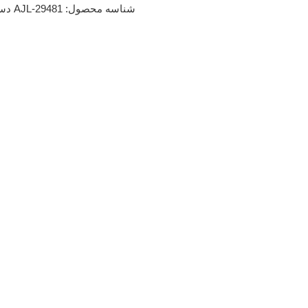
شناسه محصول:
AJL-29481
دست