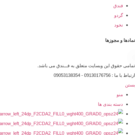
فندق
گردو
نخود
نمادها و مجوزها
تمامی حقوق این وبسایت متعلق به فـــندق می باشد.
ارتباط با ما : 09130176756 - 09053138354
بستن
منو
دسته بندی ها