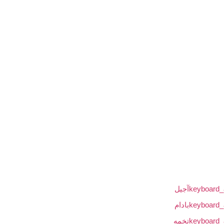
آجیل
بادام
تخمه