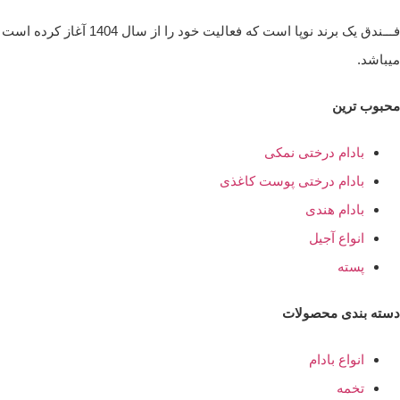
فـــندق یک برند نوپا 
میباشد.
محبوب ترین
بادام درختی نمکی
بادام درختی پوست کاغذی
بادام هندی
انواع آجیل
پسته
دسته بندی محصولات
انواع بادام
تخمه