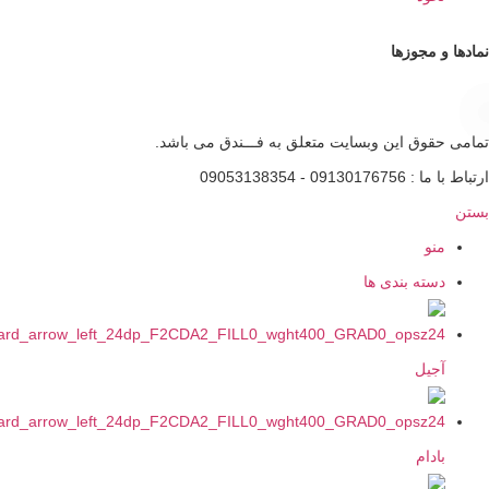
و مجوزها
قوق این وبسایت متعلق به فـــندق می باشد.
0913 - 09053138354
نو
سته بندی ها
جیل
ادام