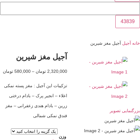
یل
آجیل مغز شیرین
آجیل مغز شیرین
2,320,000
تومان
–
580,000
تومان
تزکیبات این آجیل : مغز پسته نمکی
اعلاء – انجیر پرک – بادام درختی
زرین – بادام هندی زعفرانی – مغز
یی تصویر
فندق نمکی شمالی
وزن