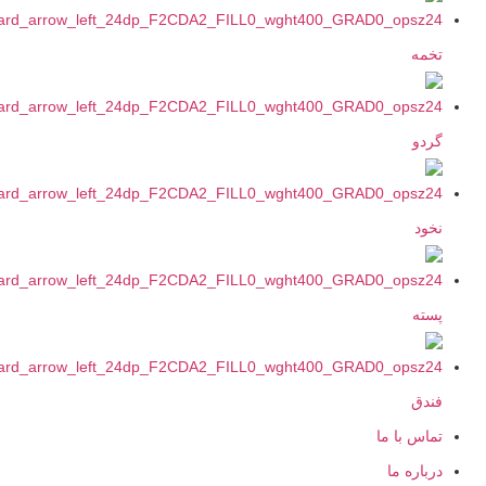
خمه
ردو
خود
سته
ندق
ماس با ما
رباره ما