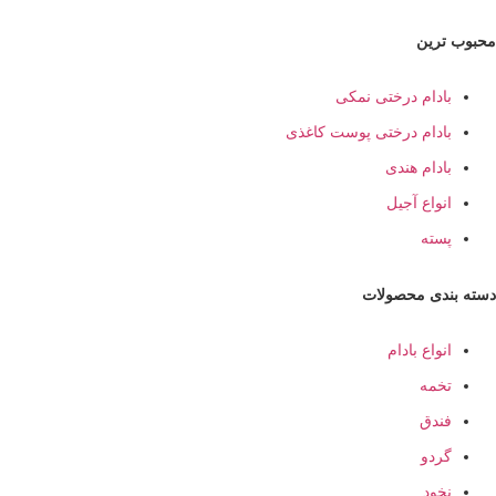
ترین
ادام درختی نمکی
ادام درختی پوست کاغذی
ادام هندی
نواع آجیل
سته
ندی محصولات
نواع بادام
خمه
ندق
ردو
خود